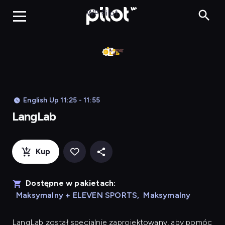
LangLab, Oglądaj 
WP Pilot
English Up 11:25 - 11:55
LangLab
Kup
Dostępne w pakietach:
Maksymalny + ELEVEN SPORTS
,
Maksymalny
LangLab
został specjalnie zaprojektowany, aby pomóc