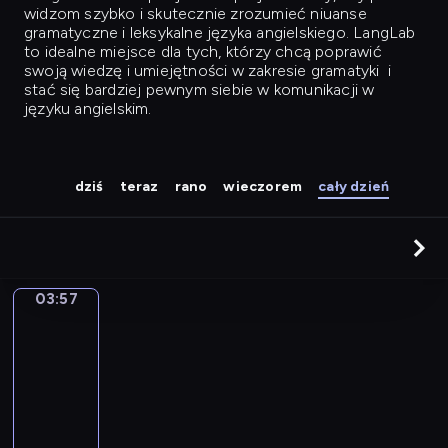
widzom szybko i skutecznie zrozumieć niuanse
gramatyczne i leksykalne języka angielskiego. LangLab
to idealne miejsce dla tych, którzy chcą poprawić
swoją wiedzę i umiejętności w zakresie gramatyki
i
stać się bardziej pewnym siebie w komunikacji w
języku angielskim.
dziś
teraz
rano
wieczorem
cały dzień
03:57
English
in
Focus
03:57
-
04:06
T