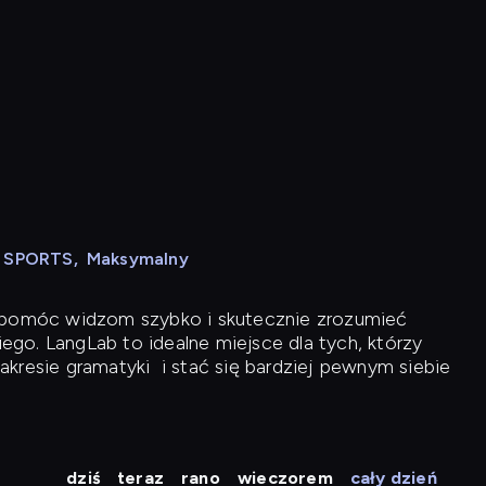
N SPORTS
,
Maksymalny
y pomóc widzom szybko i skutecznie zrozumieć
iego. LangLab to idealne miejsce dla tych, którzy
akresie gramatyki
i stać się bardziej pewnym siebie
dziś
teraz
rano
wieczorem
cały dzień