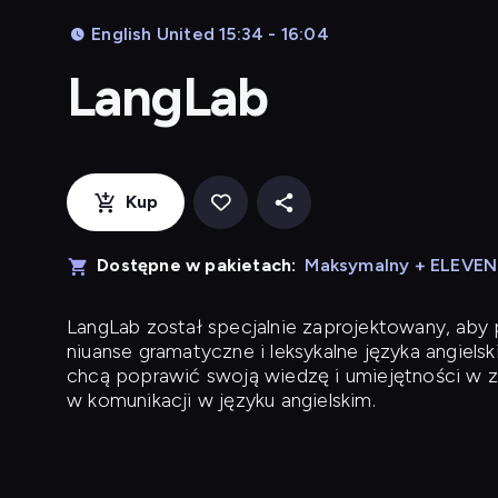
English United 15:34 - 16:04
LangLab
Kup
Dostępne w pakietach:
Maksymalny + ELEVE
LangLab
został specjalnie zaprojektowany, ab
niuanse gramatyczne i leksykalne języka angielsk
chcą poprawić swoją wiedzę i umiejętności w z
w komunikacji w języku angielskim.