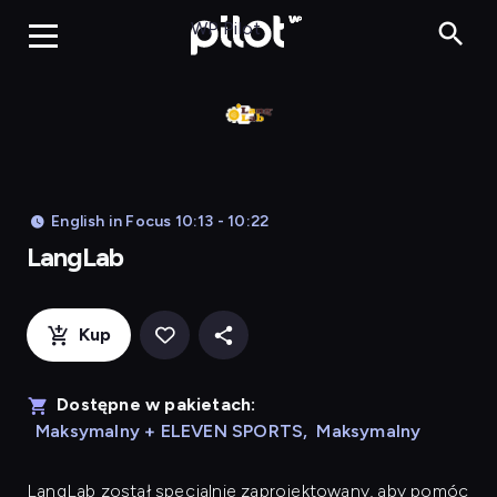
LangLab, Oglądaj 
WP Pilot
English in Focus 10:13 - 10:22
LangLab
Kup
Dostępne w pakietach:
Maksymalny + ELEVEN SPORTS
,
Maksymalny
LangLab
został specjalnie zaprojektowany, aby pomóc