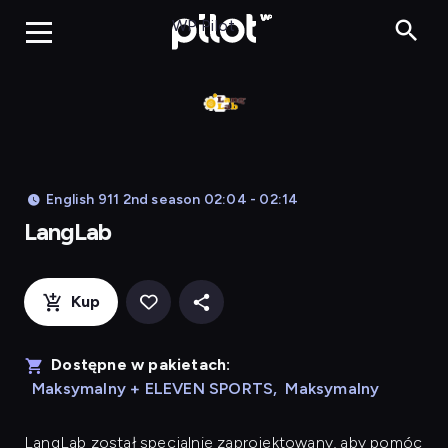
LangLab, Oglądaj 
WP Pilot
English 911 2nd season 02:04 - 02:14
LangLab
Kup
Dostępne w pakietach:
Maksymalny + ELEVEN SPORTS
,
Maksymalny
LangLab
został specjalnie zaprojektowany, aby pomóc