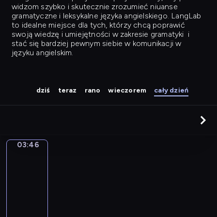
widzom szybko i skutecznie zrozumieć niuanse
gramatyczne i leksykalne języka angielskiego. LangLab
to idealne miejsce dla tych, którzy chcą poprawić
swoją wiedzę i umiejętności w zakresie gramatyki
i
stać się bardziej pewnym siebie w komunikacji w
języku angielskim.
dziś
teraz
rano
wieczorem
cały dzień
03:46
Grammar
Wise
New
03:46
-
04:07
G