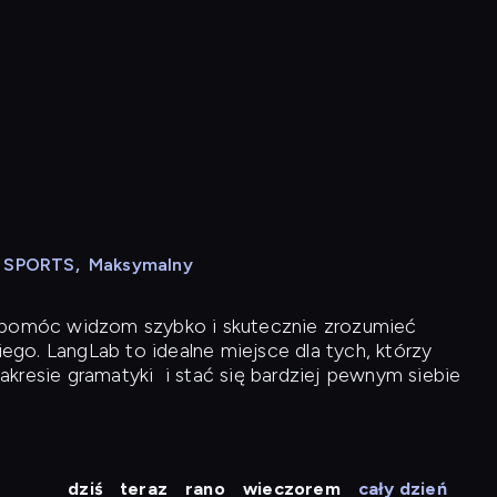
N SPORTS
,
Maksymalny
y pomóc widzom szybko i skutecznie zrozumieć
iego. LangLab to idealne miejsce dla tych, którzy
akresie gramatyki
i stać się bardziej pewnym siebie
dziś
teraz
rano
wieczorem
cały dzień