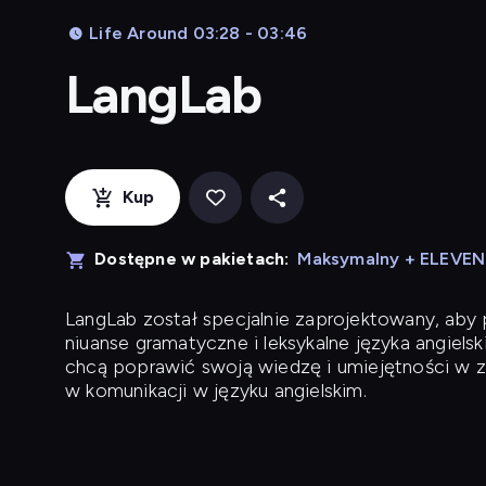
Life Around 03:28 - 03:46
LangLab
Kup
Dostępne w pakietach:
Maksymalny + ELEVE
LangLab
został specjalnie zaprojektowany, ab
niuanse gramatyczne i leksykalne języka angielsk
chcą poprawić swoją wiedzę i umiejętności w z
w komunikacji w języku angielskim.