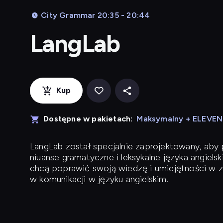
City Grammar 20:35 - 20:44
LangLab
Kup
Dostępne w pakietach:
Maksymalny + ELEVE
LangLab
został specjalnie zaprojektowany, ab
niuanse gramatyczne i leksykalne języka angielsk
chcą poprawić swoją wiedzę i umiejętności w z
w komunikacji w języku angielskim.