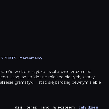
N SPORTS
,
Maksymalny
y pomóc widzom szybko i skutecznie zrozumieć
iego. LangLab to idealne miejsce dla tych, którzy
akresie gramatyki
i stać się bardziej pewnym siebie
dziś
teraz
rano
wieczorem
cały dzień