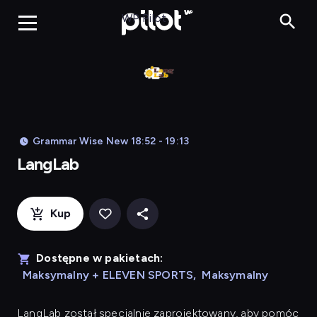
LangLab, Oglądaj 
WP Pilot
Grammar Wise New 18:52 - 19:13
LangLab
Kup
Dostępne w pakietach:
Maksymalny + ELEVEN SPORTS
,
Maksymalny
LangLab
został specjalnie zaprojektowany, aby pomóc