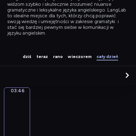
widzom szybko i skutecznie zrozumieć niuanse
gramatyczne i leksykalne języka angielskiego. LangLab
to idealne miejsce dla tych, którzy chcą poprawić
swoją wiedzę i umiejętności w zakresie gramatyki
i
stać się bardziej pewnym siebie w komunikacji w
języku angielskim.
dziś
teraz
rano
wieczorem
cały dzień
03:46
Grammar
Wise
New
03:46
-
04:07
G