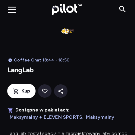
LangLab, Oglądaj 
WP Pilot
Coffee Chat 18:44 - 18:50
LangLab
Kup
Dostępne w pakietach:
Maksymalny + ELEVEN SPORTS
,
Maksymalny
LangLab
został specjalnie zaprojektowany, aby pomóc