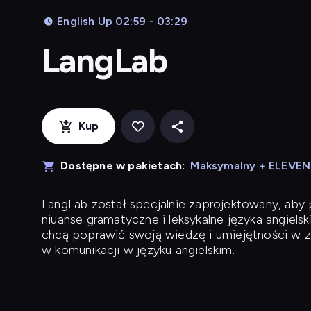
English Up 02:59 - 03:29
LangLab
Kup
Dostępne w pakietach:
Maksymalny + ELEVE
LangLab
został specjalnie zaprojektowany, ab
niuanse gramatyczne i leksykalne języka angielsk
chcą poprawić swoją wiedzę i umiejętności w z
w komunikacji w języku angielskim.