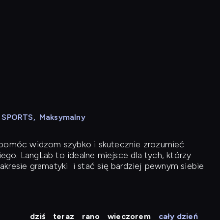
N SPORTS
,
Maksymalny
y pomóc widzom szybko i skutecznie zrozumieć
iego. LangLab to idealne miejsce dla tych, którzy
akresie gramatyki
i stać się bardziej pewnym siebie
dziś
teraz
rano
wieczorem
cały dzień