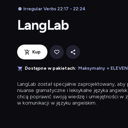
Irregular Verbs 22:17 - 22:24
LangLab
Kup
Dostępne w pakietach:
Maksymalny + ELEVE
LangLab
został specjalnie zaprojektowany, ab
niuanse gramatyczne i leksykalne języka angielsk
chcą poprawić swoją wiedzę i umiejętności w z
w komunikacji w języku angielskim.