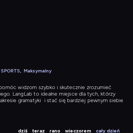
N SPORTS
,
Maksymalny
y pomóc widzom szybko i skutecznie zrozumieć
iego. LangLab to idealne miejsce dla tych, którzy
akresie gramatyki
i stać się bardziej pewnym siebie
dziś
teraz
rano
wieczorem
cały dzień