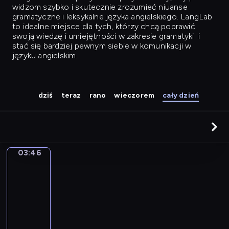
widzom szybko i skutecznie zrozumieć niuanse
gramatyczne i leksykalne języka angielskiego. LangLab
to idealne miejsce dla tych, którzy chcą poprawić
swoją wiedzę i umiejętności w zakresie gramatyki
i
stać się bardziej pewnym siebie w komunikacji w
języku angielskim.
dziś
teraz
rano
wieczorem
cały dzień
03:46
Grammar
Wise
New
03:46
-
04:07
G