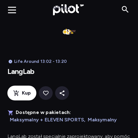
LangLab, Oglądaj 
WP Pilot
Life Around 13:02 - 13:20
LangLab
Kup
Dostępne w pakietach:
Maksymalny + ELEVEN SPORTS
,
Maksymalny
LangLab
został specjalnie zaprojektowany, aby pomóc