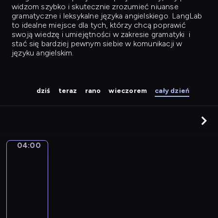
widzom szybko i skutecznie zrozumieć niuanse
gramatyczne i leksykalne języka angielskiego. LangLab
to idealne miejsce dla tych, którzy chcą poprawić
swoją wiedzę i umiejętności w zakresie gramatyki
i
stać się bardziej pewnym siebie w komunikacji w
języku angielskim.
dziś
teraz
rano
wieczorem
cały dzień
04:00
Idiom
Kitchen
04:00
-
04:04
I
d