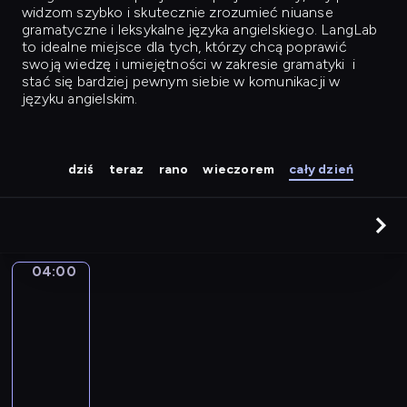
widzom szybko i skutecznie zrozumieć niuanse
gramatyczne i leksykalne języka angielskiego. LangLab
to idealne miejsce dla tych, którzy chcą poprawić
swoją wiedzę i umiejętności w zakresie gramatyki
i
stać się bardziej pewnym siebie w komunikacji w
języku angielskim.
dziś
teraz
rano
wieczorem
cały dzień
04:00
Idiom
Kitchen
04:00
-
04:04
I
d