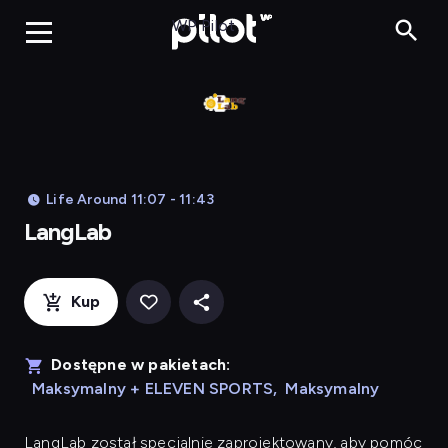
LangLab, Oglądaj 
WP Pilot
Life Around 11:07 - 11:43
LangLab
Kup
Dostępne w pakietach:
Maksymalny + ELEVEN SPORTS
,
Maksymalny
LangLab
został specjalnie zaprojektowany, aby pomóc