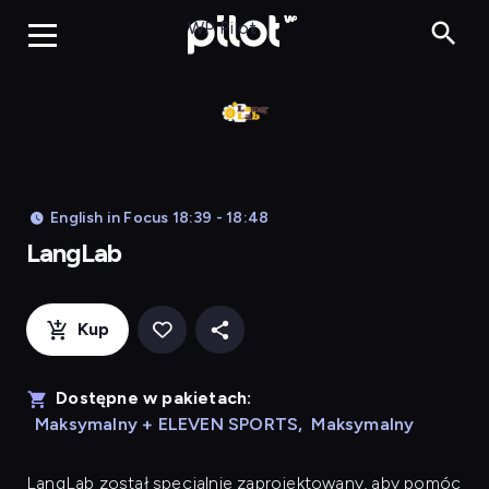
LangLab, Oglądaj 
WP Pilot
English in Focus 18:39 - 18:48
LangLab
Kup
Dostępne w pakietach:
Maksymalny + ELEVEN SPORTS
,
Maksymalny
LangLab
został specjalnie zaprojektowany, aby pomóc