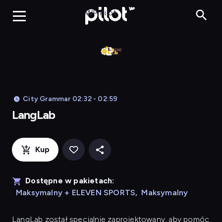
LangLab, Oglądaj 
WP Pilot
City Grammar 02:32 - 02:59
LangLab
Kup
Dostępne w pakietach:
Maksymalny + ELEVEN SPORTS
,
Maksymalny
LangLab
został specjalnie zaprojektowany, aby pomóc