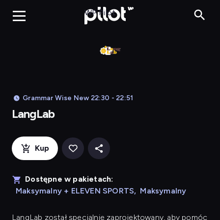
LangLab, Oglądaj 
WP Pilot
Grammar Wise New 22:30 - 22:51
LangLab
Kup
Dostępne w pakietach:
Maksymalny + ELEVEN SPORTS
,
Maksymalny
LangLab
został specjalnie zaprojektowany, aby pomóc