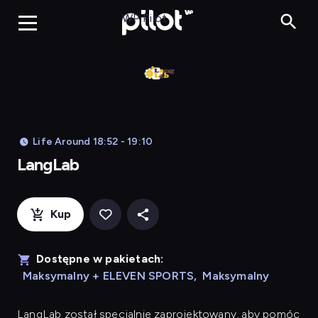
LangLab, Oglądaj 
WP Pilot
Life Around 18:52 - 19:10
LangLab
Kup
Dostępne w pakietach:
Maksymalny + ELEVEN SPORTS
,
Maksymalny
LangLab
został specjalnie zaprojektowany, aby pomóc