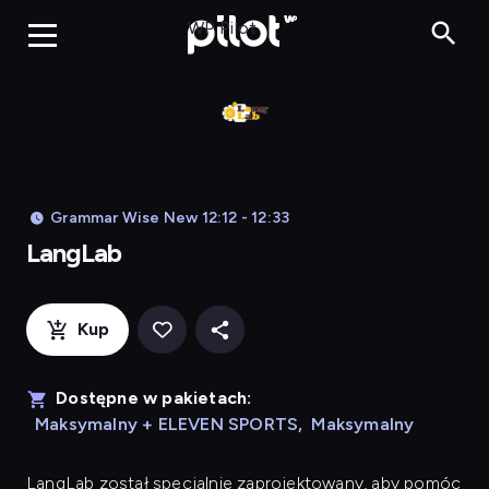
LangLab, Oglądaj 
WP Pilot
Grammar Wise New 12:12 - 12:33
LangLab
Kup
Dostępne w pakietach:
Maksymalny + ELEVEN SPORTS
,
Maksymalny
LangLab
został specjalnie zaprojektowany, aby pomóc