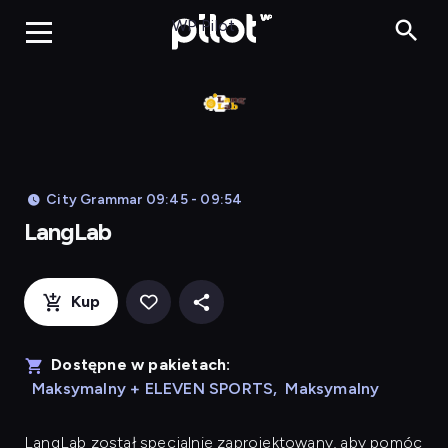
LangLab, Oglądaj 
WP Pilot
City Grammar 09:45 - 09:54
LangLab
Kup
Dostępne w pakietach:
Maksymalny + ELEVEN SPORTS
,
Maksymalny
LangLab
został specjalnie zaprojektowany, aby pomóc