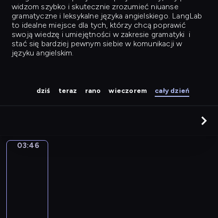
widzom szybko i skutecznie zrozumieć niuanse
gramatyczne i leksykalne języka angielskiego. LangLab
to idealne miejsce dla tych, którzy chcą poprawić
swoją wiedzę i umiejętności w zakresie gramatyki
i
stać się bardziej pewnym siebie w komunikacji w
języku angielskim.
dziś
teraz
rano
wieczorem
cały dzień
03:46
Grammar
Wise
New
03:46
-
04:07
G