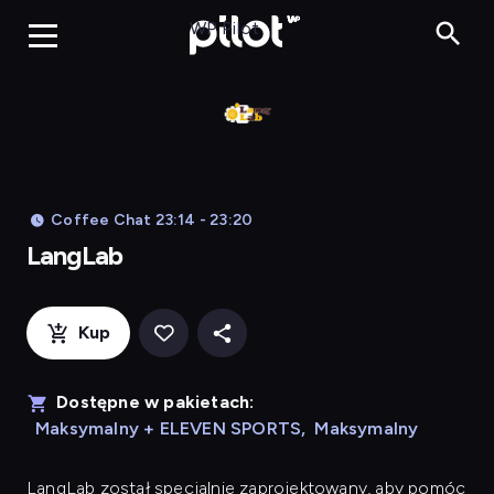
LangLab, Oglądaj 
WP Pilot
Coffee Chat 23:14 - 23:20
LangLab
Kup
Dostępne w pakietach:
Maksymalny + ELEVEN SPORTS
,
Maksymalny
LangLab
został specjalnie zaprojektowany, aby pomóc