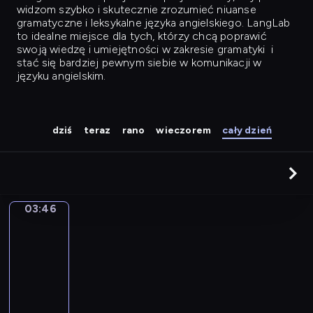
widzom szybko i skutecznie zrozumieć niuanse
gramatyczne i leksykalne języka angielskiego. LangLab
to idealne miejsce dla tych, którzy chcą poprawić
swoją wiedzę i umiejętności w zakresie gramatyki
i
stać się bardziej pewnym siebie w komunikacji w
języku angielskim.
dziś
teraz
rano
wieczorem
cały dzień
03:46
Grammar
Wise
New
03:46
-
04:07
G