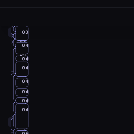
03:57
04:00
English
Idiom
04:00
03:40
English
in
Kitchen
04:04
Irregular
United
04:06
Get
Focus
Verbs
04:08
04:00
Coffee
a
04:10
City
03:40
03:57
Chat
04:10
Grammar
-
04:04
Call_Detective
Grammar
-
Wise
04:14
Life
-
04:08
04:04
-
04:06
04:10
04:19
Idiom
New
Around
04:10
04:06
-
04:08
Kitchen
-
I
-
04:23
04:10
Words
04:14
C
04:14
T
04:19
04:10
d
I
04:19
Path
-
-
r
h
C
-
04:31
English
i
r
04:32
City
04:34
T
Irregular
04:23
C
04:31
04:32
e
United
e
o
04:23
Verbs
Grammar
o
r
h
-
i
a
G
L
04:41
Coffee
p
f
04:31
m
e
04:34
04:32
I
i
04:34
t
Chat
t
r
i
r
f
-
04:47
Wrong&Right
K
g
-
-
d
s
y
W
04:41
i
04:50
English
a
f
o
e
05:01
04:47
i
u
04:41
04:50
04:51
Life
i
i
is
G
o
-
v
m
e
j
e
Around
-
t
l
the
C
o
s
r
I
C
r
04:47
e
m
04:58
A
English
e
Key
05:00
05:01
City
C
04:51
c
a
04:51
r
m
a
a
r
i
Up
d
A
a
Grammar
r
C
c
h
04:50
h
r
-
e
K
b
W
05:08
Irregular
m
r
t
s
05:09
City
04:58
m