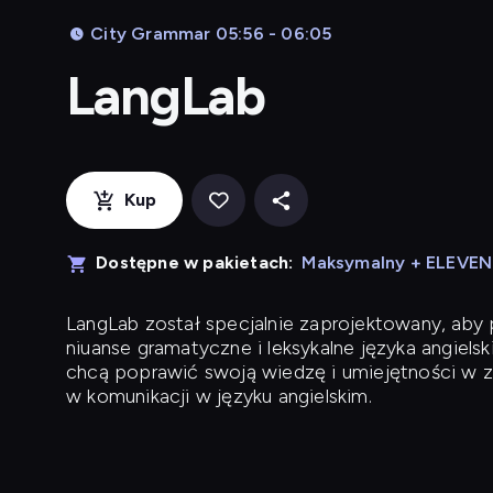
City Grammar 05:56 - 06:05
LangLab
Kup
Dostępne w pakietach:
Maksymalny + ELEVE
LangLab
został specjalnie zaprojektowany, ab
niuanse gramatyczne i leksykalne języka angielsk
chcą poprawić swoją wiedzę i umiejętności w z
w komunikacji w języku angielskim.