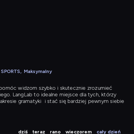
N SPORTS
,
Maksymalny
y pomóc widzom szybko i skutecznie zrozumieć
iego. LangLab to idealne miejsce dla tych, którzy
akresie gramatyki
i stać się bardziej pewnym siebie
dziś
teraz
rano
wieczorem
cały dzień