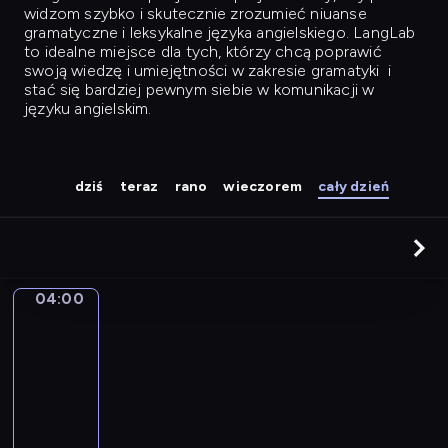
widzom szybko i skutecznie zrozumieć niuanse
gramatyczne i leksykalne języka angielskiego. LangLab
to idealne miejsce dla tych, którzy chcą poprawić
swoją wiedzę i umiejętności w zakresie gramatyki
i
stać się bardziej pewnym siebie w komunikacji w
języku angielskim.
dziś
teraz
rano
wieczorem
cały dzień
04:00
Idiom
Kitchen
04:00
-
04:04
I
d