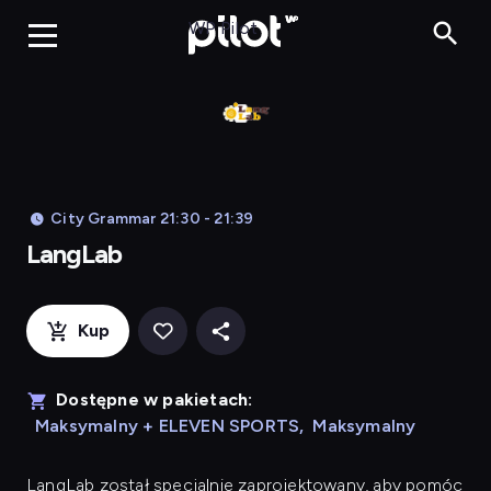
LangLab, Oglądaj 
WP Pilot
City Grammar 21:30 - 21:39
LangLab
Kup
Dostępne w pakietach:
Maksymalny + ELEVEN SPORTS
,
Maksymalny
LangLab
został specjalnie zaprojektowany, aby pomóc