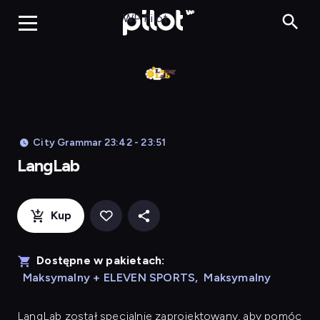
LangLab, Oglądaj 
WP Pilot
City Grammar 23:42 - 23:51
LangLab
Kup
Dostępne w pakietach:
Maksymalny + ELEVEN SPORTS
,
Maksymalny
LangLab
został specjalnie zaprojektowany, aby pomóc