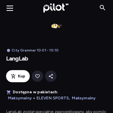
LangLab, Oglądaj 
WP Pilot
City Grammar 10:01 - 10:10
LangLab
Kup
Dostępne w pakietach:
Maksymalny + ELEVEN SPORTS
,
Maksymalny
LangLab
został specjalnie zaprojektowany, aby pomóc