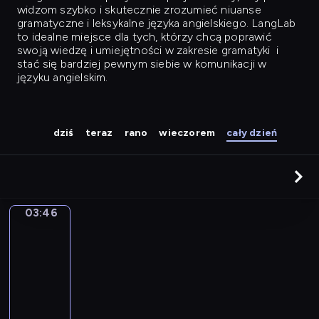
widzom szybko i skutecznie zrozumieć niuanse
gramatyczne i leksykalne języka angielskiego. LangLab
to idealne miejsce dla tych, którzy chcą poprawić
swoją wiedzę i umiejętności w zakresie gramatyki
i
stać się bardziej pewnym siebie w komunikacji w
języku angielskim.
dziś
teraz
rano
wieczorem
cały dzień
03:46
Grammar
Wise
New
03:46
-
04:07
G