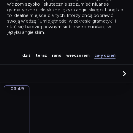
widzom szybko i skutecznie zrozumieć niuanse
gramatyczne i leksykalne języka angielskiego. LangLab
to idealne miejsce dla tych, którzy chcą poprawić
swoją wiedzę i umiejętności w zakresie gramatyki
i
stać się bardziej pewnym siebie w komunikacji w
języku angielskim.
dziś
teraz
rano
wieczorem
cały dzień
03:49
Life
Around
03:49
-
04:07
L
i