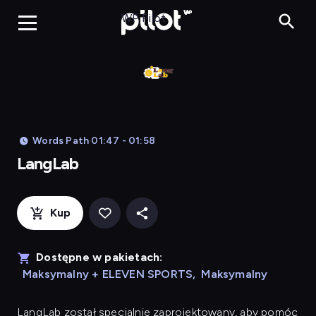
LangLab, Oglądaj 
WP Pilot
Words Path 01:47 - 01:58
LangLab
Kup
Dostępne w pakietach:
Maksymalny + ELEVEN SPORTS
,
Maksymalny
LangLab
został specjalnie zaprojektowany, aby pomóc