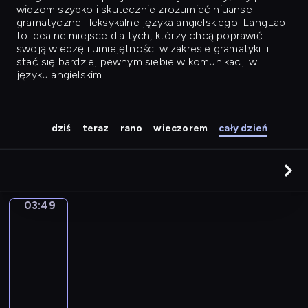
widzom szybko i skutecznie zrozumieć niuanse
gramatyczne i leksykalne języka angielskiego. LangLab
to idealne miejsce dla tych, którzy chcą poprawić
swoją wiedzę i umiejętności w zakresie gramatyki
i
stać się bardziej pewnym siebie w komunikacji w
języku angielskim.
dziś
teraz
rano
wieczorem
cały dzień
03:49
Life
Around
03:49
-
04:07
L
i