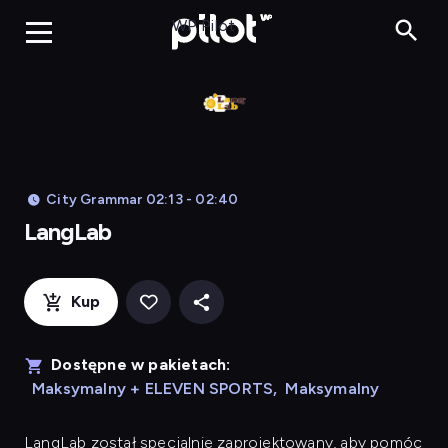
LangLab, Oglądaj 
WP Pilot
City Grammar 02:13 - 02:40
LangLab
Kup
Dostępne w pakietach:
Maksymalny + ELEVEN SPORTS
,
Maksymalny
LangLab
został specjalnie zaprojektowany, aby pomóc