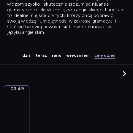
widzom szybko i skutecznie zrozumieć niuanse
gramatyczne i leksykalne języka angielskiego. LangLab
to idealne miejsce dla tych, którzy chcą poprawić
swoją wiedzę i umiejętności w zakresie gramatyki
i
stać się bardziej pewnym siebie w komunikacji w
języku angielskim.
dziś
teraz
rano
wieczorem
cały dzień
03:49
Life
Around
03:49
-
04:07
L
i