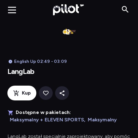
LangLab, Oglądaj 
WP Pilot
English Up 02:49 - 03:09
LangLab
Kup
Dostępne w pakietach:
Maksymalny + ELEVEN SPORTS
,
Maksymalny
LangLab
został specjalnie zaprojektowany, aby pomóc