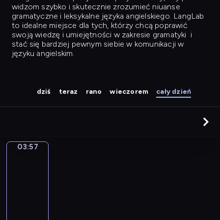
widzom szybko i skutecznie zrozumieć niuanse
gramatyczne i leksykalne języka angielskiego. LangLab
to idealne miejsce dla tych, którzy chcą poprawić
swoją wiedzę i umiejętności w zakresie gramatyki
i
stać się bardziej pewnym siebie w komunikacji w
języku angielskim.
dziś
teraz
rano
wieczorem
cały dzień
03:57
English
in
Focus
03:57
-
04:06
T