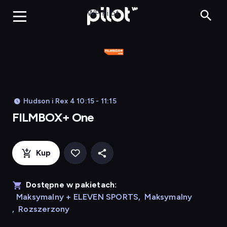
FILMBOX+ 
WP Pilot
Hudson i Rex 4 10:15 - 11:15
FILMBOX+ One
Kup
Dostępne w pakietach:
Maksymalny + ELEVEN SPORTS
,
Maksymalny
,
Rozszerzony