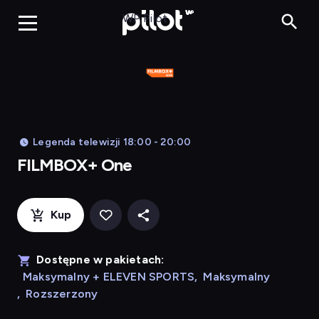
FILMBOX+ 
WP Pilot
Legenda telewizji 18:00 - 20:00
FILMBOX+ One
Kup
Dostępne w pakietach:
Maksymalny + ELEVEN SPORTS
,
Maksymalny
,
Rozszerzony