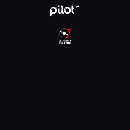
lska Muzyka, Oglądaj w WP Pilot
WP Pilot