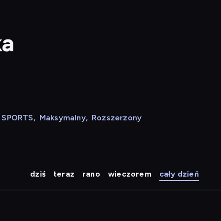
ka
N SPORTS
,
Maksymalny
,
Rozszerzony
dziś
teraz
rano
wieczorem
cały dzień