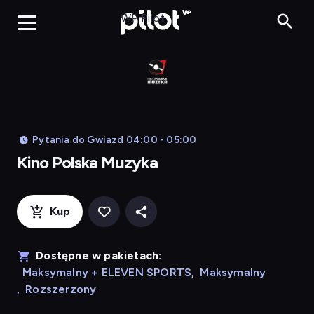
Kino Po
WP Pilot
Pytania do Gwiazd 04:00 - 05:00
Kino Polska Muzyka
Kup
Dostępne w pakietach:
Maksymalny + ELEVEN SPORTS
,
Maksymalny
,
Rozszerzony