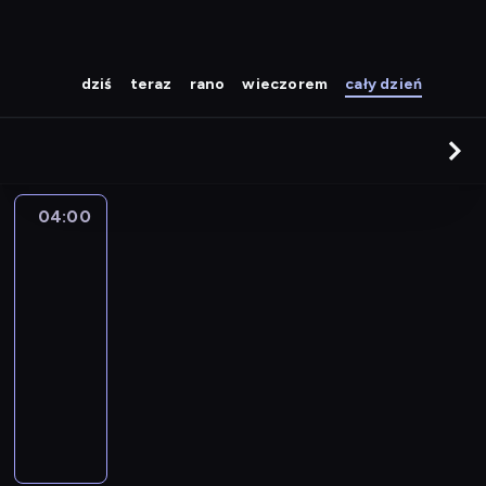
dziś
teraz
rano
wieczorem
cały dzień
04:00
Śpiewaj
z
rana!
04:00
-
06:00
program
muzyczny
W
i
d
z
o