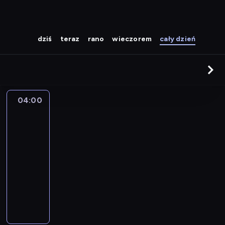
dziś
teraz
rano
wieczorem
cały dzień
04:00
Śpiewaj
z
rana!
04:00
-
06:00
program
muzyczny
W
i
d
z
o