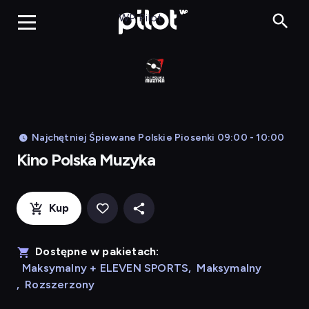
Kino Po
WP Pilot
Najchętniej Śpiewane Polskie Piosenki 09:00 - 10:00
Kino Polska Muzyka
Kup
Dostępne w pakietach:
Maksymalny + ELEVEN SPORTS
,
Maksymalny
,
Rozszerzony