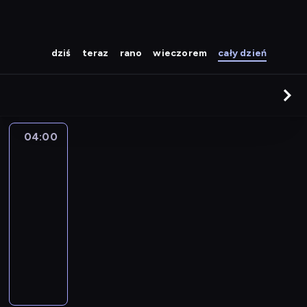
dziś
teraz
rano
wieczorem
cały dzień
04:00
Śpiewaj
z
rana!
04:00
-
06:00
program
muzyczny
W
i
d
z
o