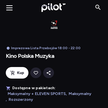
Kino Po
WP Pilot
Imprezowa Lista Przebojów 18:00 - 22:00
Kino Polska Muzyka
Kup
Dostępne w pakietach:
Maksymalny + ELEVEN SPORTS
,
Maksymalny
,
Rozszerzony