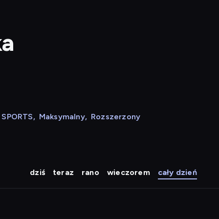
ka
N SPORTS
,
Maksymalny
,
Rozszerzony
dziś
teraz
rano
wieczorem
cały dzień