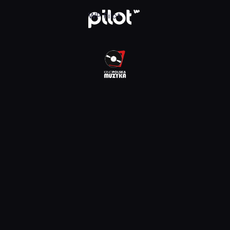
lska Muzyka, Oglądaj w WP Pilot
WP Pilot