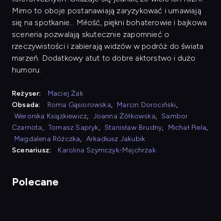
Mimo to oboje postanawiają zaryzykować i umawiają
się na spotkanie... Miłość, piękni bohaterowie i bajkowa
sceneria pozwalają skutecznie zapomnieć o
rzeczywistości i zabierają widzów w podróż do świata
marzeń. Dodatkowy atut to dobre aktorstwo i dużo
humoru.
Reżyser:
Maciej Żak
Obsada:
Roma Gąsiorowska
,
Marcin Dorociński
,
Weronika Książkiewicz
,
Joanna Żółkowska
,
Sambor
Czarnota
,
Tomasz Sapryk
,
Stanisław Brudny
,
Michał Piela
,
Magdalena Różczka
,
Arkadiusz Jakubik
Scenariusz:
Karolina Szymczyk-Majchrzak
Polecane