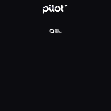
lądaj w WP Pilot
WP Pilot