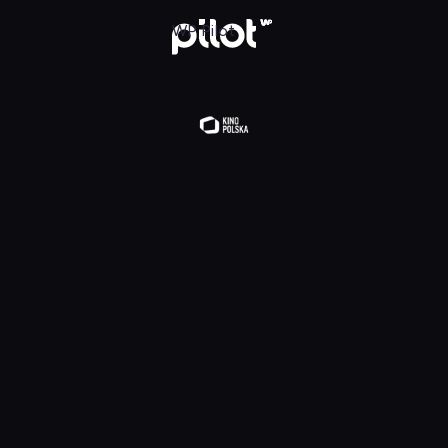
lądaj w WP Pilot
WP Pilot