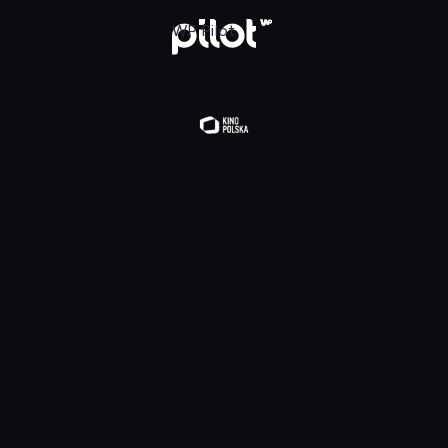
lądaj w WP Pilot
WP Pilot